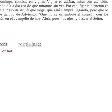
mingo, consiste en vigilar. Vigilar es atisbar, mirar con atención, 
do día a día eso de que miramos sin ver. Por eso, fijar la atención es 
 el paso de Aquél que llega, que está siempre llegando, pero que lo 
te tiempo de Adviento. “Que no se os embote el corazón con los 
s en el evangelio de hoy. Abrir, pues, los ojos, y desear al Señor.
5:23
,
Vigilad