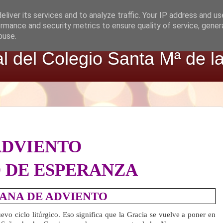
liver its services and to analyze traffic. Your IP address and u
rmance and security metrics to ensure quality of service, gene
buse.
al del Colegio Santa Mª de l
ADVIENTO
 DE ESPERANZA
MANA DE ADVIENTO
 ciclo litúrgico. Eso significa que la Gracia se vuelve a poner en 