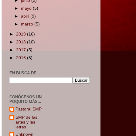
►
junio
(2)
►
mayo
(5)
►
abril
(9)
►
marzo
(5)
►
2019
(16)
►
2018
(10)
►
2017
(5)
►
2016
(5)
EN BUSCA DE...
CONÓCENOS UN
POQUITO MÁS...
Pastoral SMP
SMP de las
artes y las
letras
Unknown