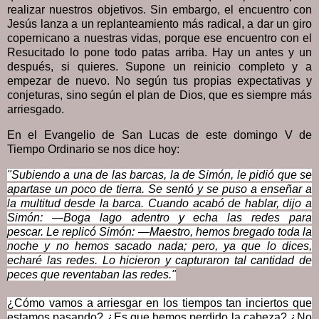
realizar nuestros objetivos. Sin embargo, el encuentro con
Jesús lanza a un replanteamiento más radical, a dar un giro
copernicano a nuestras vidas, porque ese encuentro con el
Resucitado lo pone todo patas arriba. Hay un antes y un
después, si quieres. Supone un reinicio completo y a
empezar de nuevo. No según tus propias expectativas y
conjeturas, sino según el plan de Dios, que es siempre más
arriesgado.
En el Evangelio de San Lucas de este domingo V de
Tiempo Ordinario se nos dice hoy:
"Subiendo a una de las barcas, la de Simón, le pidió que se
apartase un poco de tierra. Se sentó y se puso a enseñar a
la multitud desde la barca.
Cuando acabó de hablar, dijo a
Simón: —Boga lago adentro y echa las redes para
pescar.
Le replicó Simón: —Maestro, hemos bregado toda la
noche y no hemos sacado nada; pero, ya que lo dices,
echaré las redes.
Lo hicieron y capturaron tal cantidad de
peces que reventaban las redes."
¿Cómo vamos a arriesgar en los tiempos tan inciertos que
estamos pasando? ¿Es que hemos perdido la cabeza? ¿No