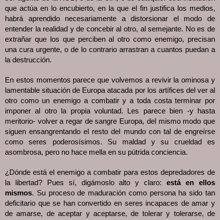
que actúa en lo encubierto, en la que el fin justifica los medios, 
habrá aprendido necesariamente a distorsionar el modo de 
entender la realidad y de concebir al otro, al semejante. No es de 
extrañar que los que perciben al otro como enemigo, precisan 
una cura urgente, o de lo contrario arrastran a cuantos puedan a 
la destrucción.
En estos momentos parece que volvemos a revivir la ominosa y 
lamentable situación de Europa atacada por los artífices del ver al 
otro como un enemigo a combatir y a toda costa terminar por 
imponer al otro la propia voluntad. Les parece bien -y hasta 
meritorio- volver a regar de sangre Europa, del mismo modo que 
siguen ensangrentando el resto del mundo con tal de engreírse 
como seres poderosísimos. Su maldad y su crueldad es 
asombrosa, pero no hace mella en su pútrida conciencia.
¿Dónde está el enemigo a combatir para estos depredadores de 
la libertad? Pues sí, digámoslo alto y claro: 
está en ellos 
mismos
. Su proceso de maduración como persona ha sido tan 
deficitario que se han convertido en seres incapaces de amar y 
de amarse, de aceptar y aceptarse, de tolerar y tolerarse, de 