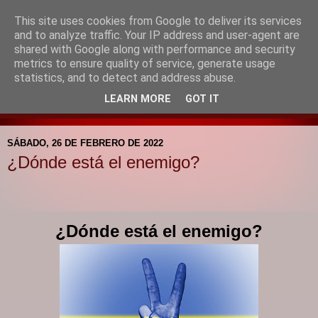
This site uses cookies from Google to deliver its services
Blog de la Pastoral del
and to analyze traffic. Your IP address and user-agent are
shared with Google along with performance and security
Colegio Santa Mª de la
metrics to ensure quality of service, generate usage
statistics, and to detect and address abuse.
Providencia
LEARN MORE
GOT IT
SÁBADO, 26 DE FEBRERO DE 2022
¿Dónde está el enemigo?
¿Dónde está el enemigo?