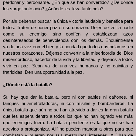
perdonar y perdonarse. ¿En qué se han convertido? ¿De dónde 
les surge tanto odio? ¿Adónde les lleva tanto odio? 
Por ahí deberían buscar la única victoria laudable y benéfica para 
todos. Traten de poner paz en su corazón. Dejen de ver a nadie 
como su enemigo, sino confíen y establezcan lazos 
desinteresados de benevolencia con los demás. Encuéntrense 
ya de una vez con el bien y la bondad que todos custodiamos en 
nuestros corazones. Déjense convertir a la misericordia del Dios 
misericordioso, hacedor de la vida y la libertad, y déjenos a todos 
vivir en paz. Sean ya de una vez humanos y no cainitas y 
fratricidas. Den una oportunidad a la paz.
¿Dónde está la batalla?
Sí, hay que dar la batalla, pero ni con sables ni cañones, ni 
tanques ni ametralladoras, ni con misiles y bombarderos. La 
única batalla que aún no se han atrevido a dar es la gran batalla 
que les espera dentro a todos los que no han logrado ver más 
que enemigos fuera. La batalla pendiente es la que no se han 
atrevido a protagonizar. Allí no pueden mandar a otros para que 
combatan y mueran por sus mezquinos intereses. Allí han de 