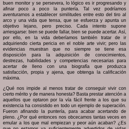
buen monitor y se persevera, lo lógico es ir progresando y
afinar poco a poco la puntería. Tal vez podríamos
aventurarnos a establecer similitudes entre esto del tiro al
arco y una vida que tensa, que se esfuerza y apunta un
objetivo lejano, pero preciso. Cada intento supone
arriesgarse: bien se puede fallar, bien se puede acertar. Así,
por ello, en la vida deberíamos también tratar de ir
adquiriendo cierta pericia en el noble arte vivir; pero las
evidencias muestran que no siempre se tiene esa
disposición para la adquisición de conocimientos,
destrezas, habilidades y competencias necesarias para
acertar de lleno con una biografía que produzca
satisfacción, propia y ajena, que obtenga la calificación
máxima.
¿Qué nos impide al menos tratar de conseguir vivir con
cierto mérito y de manera honesta? Basta prestar atención a
aquellos que optaron por la vía fácil frente a los que su
existencia ha consistido en todo un ejemplo de superación.
Fueron afinando la puntería, para acabar acertando de
pleno. ¿Por qué entonces nos obcecamos tantas veces en
emular a los que mal empiezan y peor aún acaban? ¿Es
que no estamos ya suficientemente advertidos de vidas