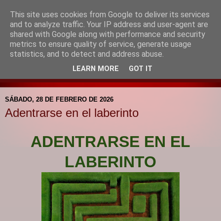
This site uses cookies from Google to deliver its services
Blog de la Pastoral del
and to analyze traffic. Your IP address and user-agent are
shared with Google along with performance and security
Colegio Santa Mª de la
metrics to ensure quality of service, generate usage
statistics, and to detect and address abuse.
Providencia
LEARN MORE
GOT IT
SÁBADO, 28 DE FEBRERO DE 2026
Adentrarse en el laberinto
ADENTRARSE EN EL
LABERINTO