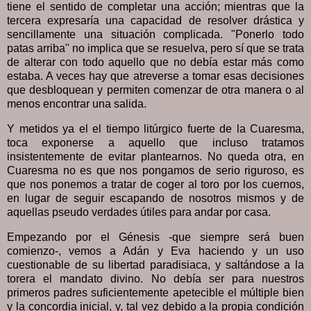
tiene el sentido de completar una acción; mientras que la
tercera expresaría una capacidad de resolver drástica y
sencillamente una situación complicada. "Ponerlo todo
patas arriba" no implica que se resuelva, pero sí que se trata
de alterar con todo aquello que no debía estar más como
estaba. A veces hay que atreverse a tomar esas decisiones
que desbloquean y permiten comenzar de otra manera o al
menos encontrar una salida.
Y metidos ya el el tiempo litúrgico fuerte de la Cuaresma,
toca exponerse a aquello que incluso tratamos
insistentemente de evitar plantearnos. No queda otra, en
Cuaresma no es que nos pongamos de serio riguroso, es
que nos ponemos a tratar de coger al toro por los cuernos,
en lugar de seguir escapando de nosotros mismos y de
aquellas pseudo verdades útiles para andar por casa.
Empezando por el Génesis -que siempre será buen
comienzo-, vemos a Adán y Eva haciendo y un uso
cuestionable de su libertad paradisiaca, y saltándose a la
torera el mandato divino. No debía ser para nuestros
primeros padres suficientemente apetecible el múltiple bien
y la concordia inicial, y, tal vez debido a la propia condición