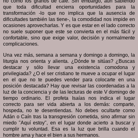
no como los granos de café. Sin embargo, aún sabiendo
que toda dificultad encierra oportunidades para la
transformación -lo que no implica que la ausencia de
dificultades también las tiene-, la comodidad nos impide en
ocasiones aprovecharlas. Y es que estar en el lado correcto
no suele suponer que este se convierta en el más fácil y
confortable, sino que exige valor, decisión y normalmente
complicaciones.
Una vez más, semana a semana y domingo a domingo, la
liturgia nos orienta y alienta. ¿Dónde te sitúas? ¿Buscas
destacar y sólo llevar una existencia comodona y
privilegiada? ¿O el ser cristiano te mueve a ocupar el lugar
en el que no te puedes vender para colocarte en una
posición destacada? Hay que revisar las coordenadas a la
luz de la conciencia y de las lecturas de este V domingo de
tiempo ordinario. El profeta Isaías nos indica el lugar
correcto para ser vida abierta a los demás: comparte,
hospeda, no te desentiendas. No debes ocultarte como
Adán o Caín tras la transgresión cometida, sino afirmar sin
miedo "Aquí estoy", en el lugar donde acierto a buscar y
cumplir tu voluntad. Esa es la luz que brilla cuando el
hombre ama y hace el bien a sus hermanos.