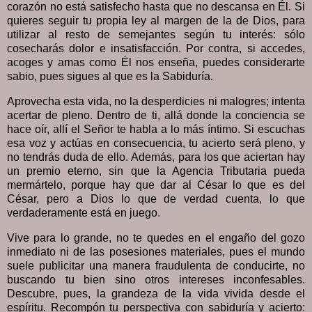
corazón no está satisfecho hasta que no descansa en Él. Si
quieres seguir tu propia ley al margen de la de Dios, para
utilizar al resto de semejantes según tu interés: sólo
cosecharás dolor e insatisfacción. Por contra, si accedes,
acoges y amas como Él nos enseña, puedes considerarte
sabio, pues sigues al que es la Sabiduría.
Aprovecha esta vida, no la desperdicies ni malogres; intenta
acertar de pleno. Dentro de ti, allá donde la conciencia se
hace oír, allí el Señor te habla a lo más íntimo. Si escuchas
esa voz y actúas en consecuencia, tu acierto será pleno, y
no tendrás duda de ello. Además, para los que aciertan hay
un premio eterno, sin que la Agencia Tributaria pueda
mermártelo, porque hay que dar al César lo que es del
César, pero a Dios lo que de verdad cuenta, lo que
verdaderamente está en juego.
Vive para lo grande, no te quedes en el engaño del gozo
inmediato ni de las posesiones materiales, pues el mundo
suele publicitar una manera fraudulenta de conducirte, no
buscando tu bien sino otros intereses inconfesables.
Descubre, pues, la grandeza de la vida vivida desde el
espíritu. Recompón tu perspectiva con sabiduría y acierto: