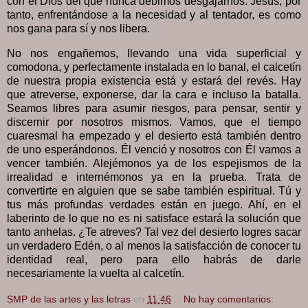
con el Dios del que nunca debimos desgajarnos. Jesús, por
tanto, enfrentándose a la necesidad y al tentador, es como
nos gana para sí y nos libera.
No nos engañemos, llevando una vida superficial y
comodona, y perfectamente instalada en lo banal, el calcetín
de nuestra propia existencia está y estará del revés. Hay
que atreverse, exponerse, dar la cara e incluso la batalla.
Seamos libres para asumir riesgos, para pensar, sentir y
discernir por nosotros mismos. Vamos, que el tiempo
cuaresmal ha empezado y el desierto está también dentro
de uno esperándonos. Él venció y nosotros con Él vamos a
vencer también. Alejémonos ya de los espejismos de la
irrealidad e internémonos ya en la prueba. Trata de
convertirte en alguien que se sabe también espiritual. Tú y
tus más profundas verdades están en juego. Ahí, en el
laberinto de lo que no es ni satisface estará la solución que
tanto anhelas. ¿Te atreves? Tal vez del desierto logres sacar
un verdadero Edén, o al menos la satisfacción de conocer tu
identidad real, pero para ello habrás de darle
necesariamente la vuelta al calcetín.
SMP de las artes y las letras
en
11:46
No hay comentarios: