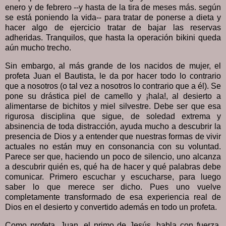
enero y de febrero --y hasta de la tira de meses más. según
se está poniendo la vida-- para tratar de ponerse a dieta y
hacer algo de ejercicio tratar de bajar las reservas
adheridas. Tranquilos, que hasta la operación bikini queda
aún mucho trecho.
Sin embargo, al más grande de los nacidos de mujer, el
profeta Juan el Bautista, le da por hacer todo lo contrario
que a nosotros (o tal vez a nosotros lo contrario que a él). Se
pone su drástica piel de camello y ¡hala!, al desierto a
alimentarse de bichitos y miel silvestre. Debe ser que esa
rigurosa disciplina que sigue, de soledad extrema y
absinencia de toda distracción, ayuda mucho a descubrir la
presencia de Dios y a entender que nuestras formas de vivir
actuales no están muy en consonancia con su voluntad.
Parece ser que, haciendo un poco de silencio, uno alcanza
a descubrir quién es, qué ha de hacer y qué palabras debe
comunicar. Primero escuchar y escucharse, para luego
saber lo que merece ser dicho. Pues uno vuelve
completamente transformado de esa experiencia real de
Dios en el desierto y convertido además en todo un profeta.
Como profeta, Juan, el primo de Jesús, habla con fuerza,