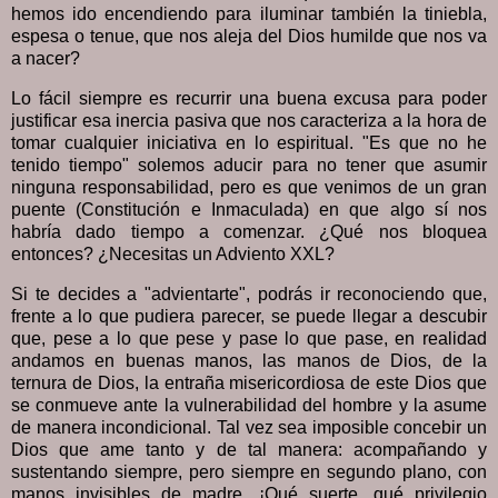
hemos ido encendiendo para iluminar también la tiniebla,
espesa o tenue, que nos aleja del Dios humilde que nos va
a nacer?
Lo fácil siempre es recurrir una buena excusa para poder
justificar esa inercia pasiva que nos caracteriza a la hora de
tomar cualquier iniciativa en lo espiritual. "Es que no he
tenido tiempo" solemos aducir para no tener que asumir
ninguna responsabilidad, pero es que venimos de un gran
puente (Constitución e Inmaculada) en que algo sí nos
habría dado tiempo a comenzar. ¿Qué nos bloquea
entonces? ¿Necesitas un Adviento XXL?
Si te decides a "advientarte", podrás ir reconociendo que,
frente a lo que pudiera parecer, se puede llegar a descubir
que, pese a lo que pese y pase lo que pase, en realidad
andamos en buenas manos, las manos de Dios, de la
ternura de Dios, la entraña misericordiosa de este Dios que
se conmueve ante la vulnerabilidad del hombre y la asume
de manera incondicional. Tal vez sea imposible concebir un
Dios que ame tanto y de tal manera: acompañando y
sustentando siempre, pero siempre en segundo plano, con
manos invisibles de madre. ¡Qué suerte, qué privilegio