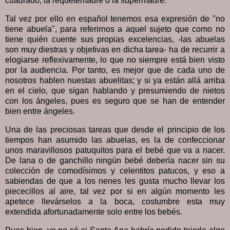
cuadrado, la requetemadre o la supermadre.
Tal vez por ello en español tenemos esa expresión de "no
tiene abuela", para referirnos a aquel sujeto que como no
tiene quién cuente sus propias excelencias, -las abuelas
son muy diestras y objetivas en dicha tarea- ha de recurrir a
elogiarse reflexivamente, lo que no siempre está bien visto
por la audiencia. Por tanto, es mejor que de cada uno de
nosotros hablen nuestas abuelitas; y si ya están allá arriba
en el cielo, que sigan hablando y presumiendo de nietos
con los ángeles, pues es seguro que se han de entender
bien entre ángeles.
Una de las preciosas tareas que desde el principio de los
tiempos han asumido las abuelas, es la de confeccionar
unos maravillosos patuquitos para el bebé que va a nacer.
De lana o de ganchillo ningún bebé debería nacer sin su
colección de comodísimos y celentitos patucos, y eso a
sabiendas de que a los nenes les gusta mucho llevar los
piececillos al aire, tal vez por si en algún momento les
apetece llevárselos a la boca, costumbre esta muy
extendida afortunadamente solo entre los bebés.