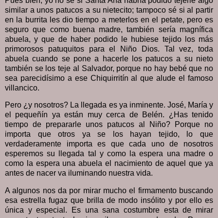
Pues bien, yo no sé si Santa Ana habría podido tejerle algo
similar a unos patucos a su nietecito; tampoco sé si al partir
en la burrita les dio tiempo a meterlos en el petate, pero es
seguro que como buena madre, también sería magnífica
abuela, y que de haber podido le hubiese tejido los más
primorosos patuquitos para el Niño Dios. Tal vez, toda
abuela cuando se pone a hacerle los patucos a su nieto
también se los teje al Salvador, porque no hay bebé que no
sea parecidísimo a ese Chiquirritín al que alude el famoso
villancico.
Pero ¿y nosotros? La llegada es ya inminente. José, María y
el pequeñín ya están muy cerca de Belén. ¿Has tenido
tiempo de prepararle unos patucos al Niño? Porque no
importa que otros ya se los hayan tejido, lo que
verdaderamente importa es que cada uno de nosotros
esperemos su llegada tal y como la espera una madre o
como la espera una abuela el nacimiento de aquel que ya
antes de nacer va iluminando nuestra vida.
A algunos nos da por mirar mucho el firmamento buscando
esa estrella fugaz que brilla de modo insólito y por ello es
única y especial. Es una sana costumbre esta de mirar