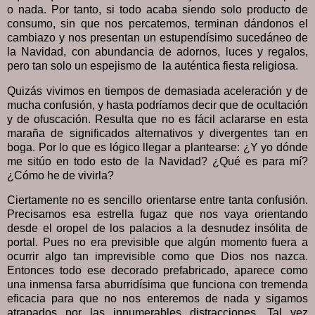
o nada. Por tanto, si todo acaba siendo solo producto de
consumo, sin que nos percatemos, terminan dándonos el
cambiazo y nos presentan un estupendísimo sucedáneo de
la Navidad, con abundancia de adornos, luces y regalos,
pero tan solo un espejismo de la auténtica fiesta religiosa.
Quizás vivimos en tiempos de demasiada aceleración y de
mucha confusión, y hasta podríamos decir que de ocultación
y de ofuscación. Resulta que no es fácil aclararse en esta
maraña de significados alternativos y divergentes tan en
boga. Por lo que es lógico llegar a plantearse: ¿Y yo dónde
me sitúo en todo esto de la Navidad? ¿Qué es para mí?
¿Cómo he de vivirla?
Ciertamente no es sencillo orientarse entre tanta confusión.
Precisamos esa estrella fugaz que nos vaya orientando
desde el oropel de los palacios a la desnudez insólita de
portal. Pues no era previsible que algún momento fuera a
ocurrir algo tan imprevisible como que Dios nos nazca.
Entonces todo ese decorado prefabricado, aparece como
una inmensa farsa aburridísima que funciona con tremenda
eficacia para que no nos enteremos de nada y sigamos
atrapados por las innumerables distracciones. Tal vez