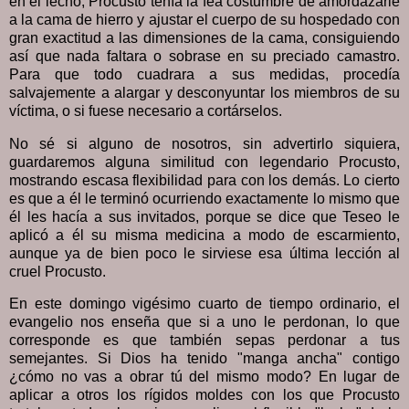
en el lecho, Procusto tenía la fea costumbre de amordazarle
a la cama de hierro y ajustar el cuerpo de su hospedado con
gran exactitud a las dimensiones de la cama, consiguiendo
así que nada faltara o sobrase en su preciado camastro.
Para que todo cuadrara a sus medidas, procedía
salvajemente a alargar y desconyuntar los miembros de su
víctima, o si fuese necesario a cortárselos.
No sé si alguno de nosotros, sin advertirlo siquiera,
guardaremos alguna similitud con legendario Procusto,
mostrando escasa flexibilidad para con los demás. Lo cierto
es que a él le terminó ocurriendo exactamente lo mismo que
él les hacía a sus invitados, porque se dice que Teseo le
aplicó a él su misma medicina a modo de escarmiento,
aunque ya de bien poco le sirviese esa última lección al
cruel Procusto.
En este domingo vigésimo cuarto de tiempo ordinario, el
evangelio nos enseña que si a uno le perdonan, lo que
corresponde es que también sepas perdonar a tus
semejantes. Si Dios ha tenido "manga ancha" contigo
¿cómo no vas a obrar tú del mismo modo? En lugar de
aplicar a otros los rígidos moldes con los que Procusto