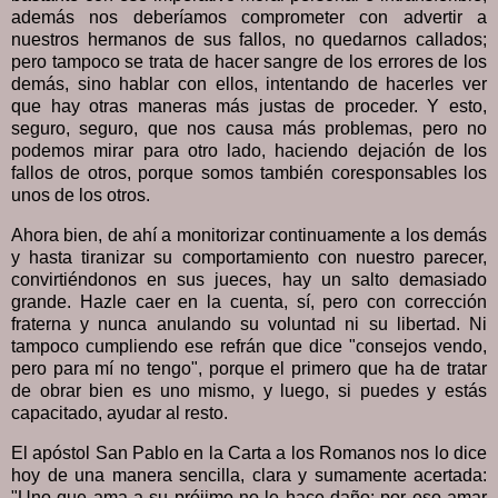
además nos deberíamos comprometer con advertir a
nuestros hermanos de sus fallos, no quedarnos callados;
pero tampoco se trata de hacer sangre de los errores de los
demás, sino hablar con ellos, intentando de hacerles ver
que hay otras maneras más justas de proceder. Y esto,
seguro, seguro, que nos causa más problemas, pero no
podemos mirar para otro lado, haciendo dejación de los
fallos de otros, porque somos también coresponsables los
unos de los otros.
Ahora bien, de ahí a monitorizar continuamente a los demás
y hasta tiranizar su comportamiento con nuestro parecer,
convirtiéndonos en sus jueces, hay un salto demasiado
grande. Hazle caer en la cuenta, sí, pero con corrección
fraterna y nunca anulando su voluntad ni su libertad. Ni
tampoco cumpliendo ese refrán que dice "consejos vendo,
pero para mí no tengo", porque el primero que ha de tratar
de obrar bien es uno mismo, y luego, si puedes y estás
capacitado, ayudar al resto.
El apóstol San Pablo en la Carta a los Romanos nos lo dice
hoy de una manera sencilla, clara y sumamente acertada:
"Uno que ama a su prójimo no le hace daño; por eso amar