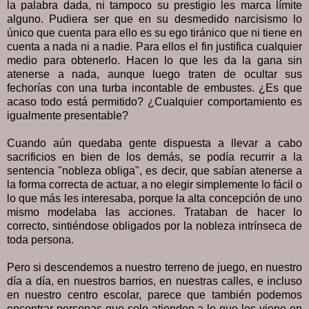
la palabra dada, ni tampoco su prestigio les marca límite
alguno. Pudiera ser que en su desmedido narcisismo lo
único que cuenta para ello es su ego tiránico que ni tiene en
cuenta a nada ni a nadie. Para ellos el fin justifica cualquier
medio para obtenerlo. Hacen lo que les da la gana sin
atenerse a nada, aunque luego traten de ocultar sus
fechorías con una turba incontable de embustes. ¿Es que
acaso todo está permitido? ¿Cualquier comportamiento es
igualmente presentable?
Cuando aún quedaba gente dispuesta a llevar a cabo
sacrificios en bien de los demás, se podía recurrir a la
sentencia "nobleza obliga", es decir, que sabían atenerse a
la forma correcta de actuar, a no elegir simplemente lo fácil o
lo que más les interesaba, porque la alta concepción de uno
mismo modelaba las acciones. Trataban de hacer lo
correcto, sintiéndose obligados por la nobleza intrínseca de
toda persona.
Pero si descendemos a nuestro terreno de juego, en nuestro
día a día, en nuestros barrios, en nuestras calles, e incluso
en nuestro centro escolar, parece que también podemos
encontrar personas que solo atienden a lo que les viene en