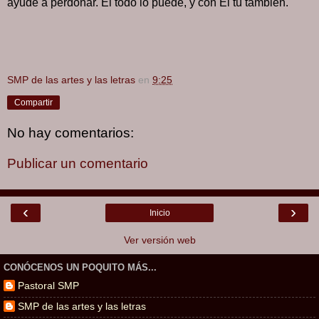
ayude a perdonar. Él todo lo puede, y con Él tú también.
SMP de las artes y las letras
en
9:25
Compartir
No hay comentarios:
Publicar un comentario
‹
›
Inicio
Ver versión web
CONÓCENOS UN POQUITO MÁS...
Pastoral SMP
SMP de las artes y las letras