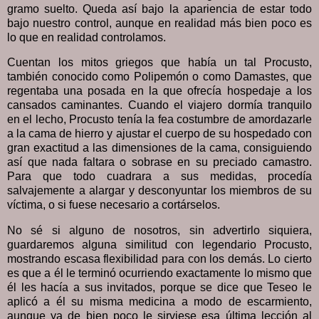
gramo suelto. Queda así bajo la apariencia de estar todo
bajo nuestro control, aunque en realidad más bien poco es
lo que en realidad controlamos.
Cuentan los mitos griegos que había un tal Procusto,
también conocido como Polipemón o como Damastes, que
regentaba una posada en la que ofrecía hospedaje a los
cansados caminantes. Cuando el viajero dormía tranquilo
en el lecho, Procusto tenía la fea costumbre de amordazarle
a la cama de hierro y ajustar el cuerpo de su hospedado con
gran exactitud a las dimensiones de la cama, consiguiendo
así que nada faltara o sobrase en su preciado camastro.
Para que todo cuadrara a sus medidas, procedía
salvajemente a alargar y desconyuntar los miembros de su
víctima, o si fuese necesario a cortárselos.
No sé si alguno de nosotros, sin advertirlo siquiera,
guardaremos alguna similitud con legendario Procusto,
mostrando escasa flexibilidad para con los demás. Lo cierto
es que a él le terminó ocurriendo exactamente lo mismo que
él les hacía a sus invitados, porque se dice que Teseo le
aplicó a él su misma medicina a modo de escarmiento,
aunque ya de bien poco le sirviese esa última lección al