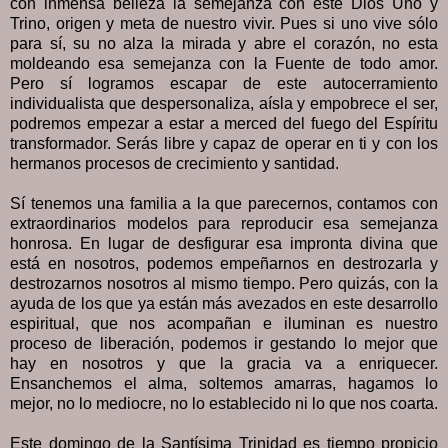
con inmensa belleza la semejanza con este Dios Uno y
Trino, origen y meta de nuestro vivir. Pues si uno vive sólo
para sí, su no alza la mirada y abre el corazón, no esta
moldeando esa semejanza con la Fuente de todo amor.
Pero sí logramos escapar de este autocerramiento
individualista que despersonaliza, aísla y empobrece el ser,
podremos empezar a estar a merced del fuego del Espíritu
transformador. Serás libre y capaz de operar en ti y con los
hermanos procesos de crecimiento y santidad.
Sí tenemos una familia a la que parecernos, contamos con
extraordinarios modelos para reproducir esa semejanza
honrosa. En lugar de desfigurar esa impronta divina que
está en nosotros, podemos empeñarnos en destrozarla y
destrozarnos nosotros al mismo tiempo. Pero quizás, con la
ayuda de los que ya están más avezados en este desarrollo
espiritual, que nos acompañan e iluminan es nuestro
proceso de liberación, podemos ir gestando lo mejor que
hay en nosotros y que la gracia va a enriquecer.
Ensanchemos el alma, soltemos amarras, hagamos lo
mejor, no lo mediocre, no lo establecido ni lo que nos coarta.
Este domingo de la Santísima Trinidad es tiempo propicio