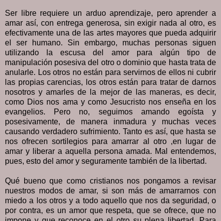
Ser libre requiere un arduo aprendizaje, pero aprender a
amar así, con entrega generosa, sin exigir nada al otro, es
efectivamente una de las artes mayores que pueda adquirir
el ser humano. Sin embargo, muchas personas siguen
utilizando la escusa del amor para algún tipo de
manipulación posesiva del otro o dominio que hasta trata de
anularle. Los otros no están para servirnos de ellos ni cubrir
las propias carencias, los otros están para tratar de darnos
nosotros y amarles de la mejor de las maneras, es decir,
como Dios nos ama y como Jesucristo nos enseña en los
evangelios. Pero no, seguimos amando egoísta y
posesivamente, de manera inmadura y muchas veces
causando verdadero sufrimiento. Tanto es así, que hasta se
nos ofrecen sortilegios para amarrar al otro ,en lugar de
amar y liberar a aquella persona amada. Mal entendemos,
pues, esto del amor y seguramente también de la libertad.
Qué bueno que como cristianos nos pongamos a revisar
nuestros modos de amar, si son más de amarrarnos con
miedo a los otros y a todo aquello que nos da seguridad, o
por contra, es un amor que respeta, que se ofrece, que no
impone y que reconoce en el otro su plena libertad. Para