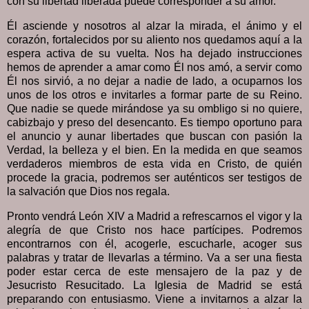
con su libertad liberada puede corresponder a su amor.
Él asciende y nosotros al alzar la mirada, el ánimo y el
corazón, fortalecidos por su aliento nos quedamos aquí a la
espera activa de su vuelta. Nos ha dejado instrucciones
hemos de aprender a amar como Él nos amó, a servir como
Él nos sirvió, a no dejar a nadie de lado, a ocuparnos los
unos de los otros e invitarles a formar parte de su Reino.
Que nadie se quede mirándose ya su ombligo si no quiere,
cabizbajo y preso del desencanto. Es tiempo oportuno para
el anuncio y aunar libertades que buscan con pasión la
Verdad, la belleza y el bien. En la medida en que seamos
verdaderos miembros de esta vida en Cristo, de quién
procede la gracia, podremos ser auténticos ser testigos de
la salvación que Dios nos regala.
Pronto vendrá León XIV a Madrid a refrescarnos el vigor y la
alegría de que Cristo nos hace partícipes. Podremos
encontrarnos con él, acogerle, escucharle, acoger sus
palabras y tratar de llevarlas a término. Va a ser una fiesta
poder estar cerca de este mensajero de la paz y de
Jesucristo Resucitado. La Iglesia de Madrid se está
preparando con entusiasmo. Viene a invitarnos a alzar la