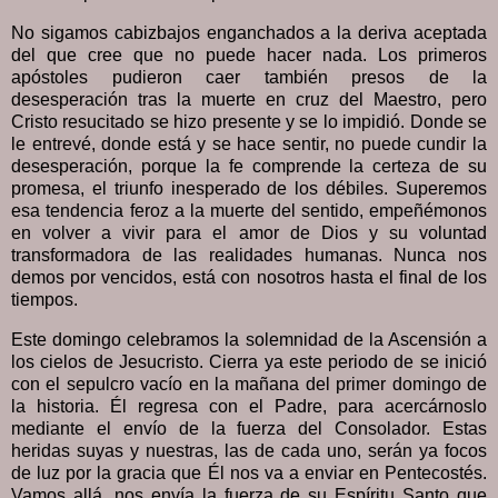
No sigamos cabizbajos enganchados a la deriva aceptada
del que cree que no puede hacer nada. Los primeros
apóstoles pudieron caer también presos de la
desesperación tras la muerte en cruz del Maestro, pero
Cristo resucitado se hizo presente y se lo impidió. Donde se
le entrevé, donde está y se hace sentir, no puede cundir la
desesperación, porque la fe comprende la certeza de su
promesa, el triunfo inesperado de los débiles. Superemos
esa tendencia feroz a la muerte del sentido, empeñémonos
en volver a vivir para el amor de Dios y su voluntad
transformadora de las realidades humanas. Nunca nos
demos por vencidos, está con nosotros hasta el final de los
tiempos.
Este domingo celebramos la solemnidad de la Ascensión a
los cielos de Jesucristo. Cierra ya este periodo de se inició
con el sepulcro vacío en la mañana del primer domingo de
la historia. Él regresa con el Padre, para acercárnoslo
mediante el envío de la fuerza del Consolador. Estas
heridas suyas y nuestras, las de cada uno, serán ya focos
de luz por la gracia que Él nos va a enviar en Pentecostés.
Vamos allá, nos envía la fuerza de su Espíritu Santo que