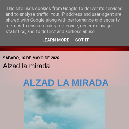
This site uses cookies from Google to deliver its services
Blog de la Pastoral del
and to analyze traffic. Your IP address and user-agent are
shared with Google along with performance and security
Colegio Santa Mª de la
metrics to ensure quality of service, generate usage
statistics, and to detect and address abuse.
Providencia
LEARN MORE
GOT IT
SÁBADO, 16 DE MAYO DE 2026
Alzad la mirada
ALZAD LA MIRADA