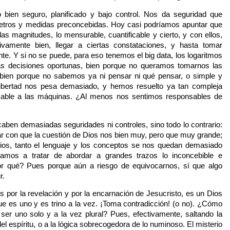
 bien seguro, planificado y bajo control. Nos da seguridad que
metros y medidas preconcebidas. Hoy casi podríamos apuntar que
las magnitudes, lo mensurable, cuantificable y cierto, y con ellos,
vamente bien, llegar a ciertas constataciones, y hasta tomar
nte. Y si no se puede, para eso tenemos el big data, los logaritmos
as decisiones oportunas, bien porque no queramos tomarnos las
bien porque no sabemos ya ni pensar ni qué pensar, o simple y
libertad nos pesa demasiado, y hemos resuelto ya tan compleja
nsable a las máquinas. ¿Al menos nos sentimos responsables de
 caben demasiadas seguridades ni controles, sino todo lo contrario:
 con que la cuestión de Dios nos bien muy, pero que muy grande;
erios, tanto el lenguaje y los conceptos se nos quedan demasiado
os a tratar de abordar a grandes trazos lo inconcebible e
por qué? Pues porque aún a riesgo de equivocarnos, sí que algo
r.
s por la revelación y por la encarnación de Jesucristo, es un Dios
e es uno y es trino a la vez. ¡Toma contradicción! (o no). ¿Cómo
ser uno solo y a la vez plural? Pues, efectivamente, saltando la
del espíritu, o a la lógica sobrecogedora de lo numinoso. El misterio