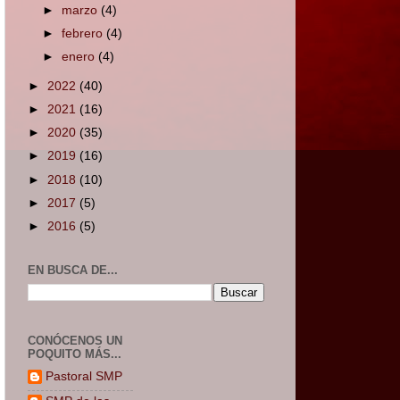
►
marzo
(4)
►
febrero
(4)
►
enero
(4)
►
2022
(40)
►
2021
(16)
►
2020
(35)
►
2019
(16)
►
2018
(10)
►
2017
(5)
►
2016
(5)
EN BUSCA DE...
CONÓCENOS UN
POQUITO MÁS...
Pastoral SMP