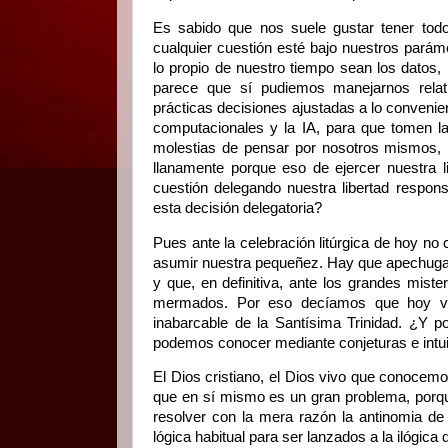
Es sabido que nos suele gustar tener todo
cualquier cuestión esté bajo nuestros pará
lo propio de nuestro tiempo sean los datos, 
parece que sí pudiemos manejarnos relati
prácticas decisiones ajustadas a lo convenie
computacionales y la IA, para que tomen l
molestias de pensar por nosotros mismos, 
llanamente porque eso de ejercer nuestra 
cuestión delegando nuestra libertad respo
esta decisión delegatoria?
Pues ante la celebración litúrgica de hoy no
asumir nuestra pequeñez. Hay que apechugar
y que, en definitiva, ante los grandes mist
mermados. Por eso decíamos que hoy vam
inabarcable de la Santísima Trinidad. ¿Y 
podemos conocer mediante conjeturas e intui
El Dios cristiano, el Dios vivo que conocemo
que en sí mismo es un gran problema, porqu
resolver con la mera razón la antinomia de 
lógica habitual para ser lanzados a la ilógica 