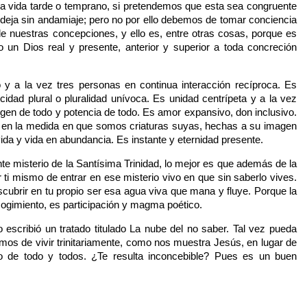
la vida tarde o temprano, si pretendemos que esta sea congruente
deja sin andamiaje; pero no por ello debemos de tomar conciencia
de nuestras concepciones, y ello es, entre otras cosas, porque es
n Dios real y presente, anterior y superior a toda concreción
o y a la vez tres personas en continua interacción recíproca. Es
icidad plural o pluralidad unívoca. Es unidad centrípeta y a la vez
rigen de todo y potencia de todo. Es amor expansivo, don inclusivo.
le en la medida en que somos criaturas suyas, hechas a su imagen
ida y vida en abundancia. Es instante y eternidad presente.
te misterio de la Santísima Trinidad, lo mejor es que además de la
or ti mismo de entrar en ese misterio vivo en que sin saberlo vives.
ubrir en tu propio ser esa agua viva que mana y fluye. Porque la
ogimiento, es participación y magma poético.
 escribió un tratado titulado La nube del no saber. Tal vez pueda
mos de vivir trinitariamente, como nos muestra Jesús, en lugar de
do de todo y todos. ¿Te resulta inconcebible? Pues es un buen