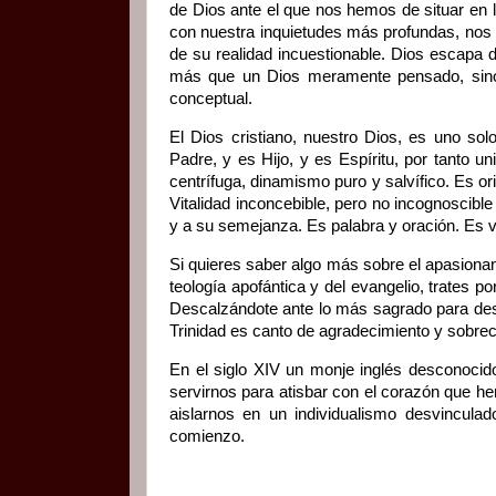
de Dios ante el que nos hemos de situar en 
con nuestra inquietudes más profundas, nos 
de su realidad incuestionable. Dios escapa 
más que un Dios meramente pensado, sino u
conceptual.
El Dios cristiano, nuestro Dios, es uno sol
Padre, y es Hijo, y es Espíritu, por tanto un
centrífuga, dinamismo puro y salvífico. Es o
Vitalidad inconcebible, pero no incognoscib
y a su semejanza. Es palabra y oración. Es v
Si quieres saber algo más sobre el apasionan
teología apofántica y del evangelio, trates p
Descalzándote ante lo más sagrado para desc
Trinidad es canto de agradecimiento y sobrec
En el siglo XIV un monje inglés desconocido
servirnos para atisbar con el corazón que he
aislarnos en un individualismo desvincula
comienzo.