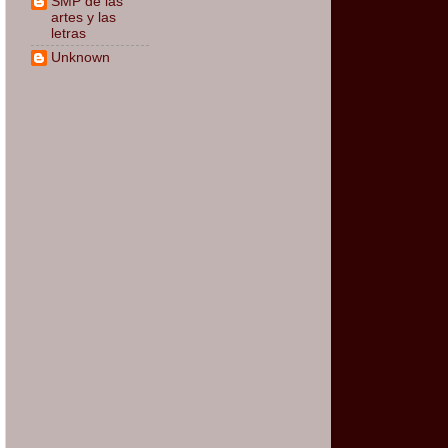
SMP de las
artes y las
letras
Unknown