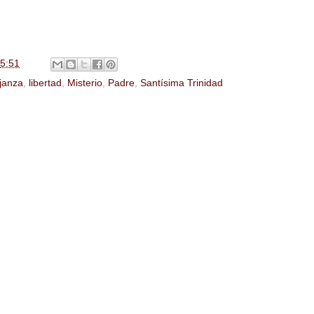
5:51
janza
,
libertad
,
Misterio
,
Padre
,
Santísima Trinidad