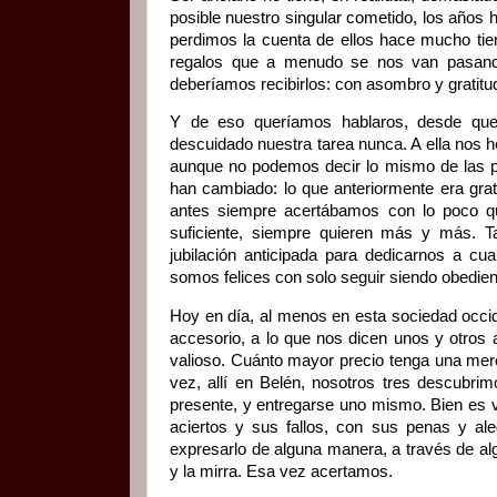
posible nuestro singular cometido, los años
perdimos la cuenta de ellos hace mucho ti
regalos que a menudo se nos van pasando 
deberíamos recibirlos: con asombro y gratitu
Y de eso queríamos hablaros, desde qu
descuidado nuestra tarea nunca. A ella nos
aunque no podemos decir lo mismo de las p
han cambiado: lo que anteriormente era grat
antes siempre acertábamos con lo poco q
suficiente, siempre quieren más y más. T
jubilación anticipada para dedicarnos a cu
somos felices con solo seguir siendo obedi
Hoy en día, al menos en esta sociedad occid
accesorio, a lo que nos dicen unos y otros 
valioso. Cuánto mayor precio tenga una mer
vez, allí en Belén, nosotros tres descubrim
presente, y entregarse uno mismo. Bien es v
aciertos y sus fallos, con sus penas y ale
expresarlo de alguna manera, a través de alg
y la mirra. Esa vez acertamos.