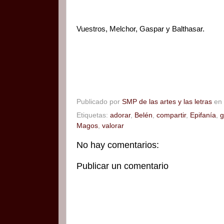
Vuestros, Melchor, Gaspar y Balthasar.
Publicado por
SMP de las artes y las letras
en
Etiquetas:
adorar
,
Belén
,
compartir
,
Epifanía
,
g
Magos
,
valorar
No hay comentarios:
Publicar un comentario