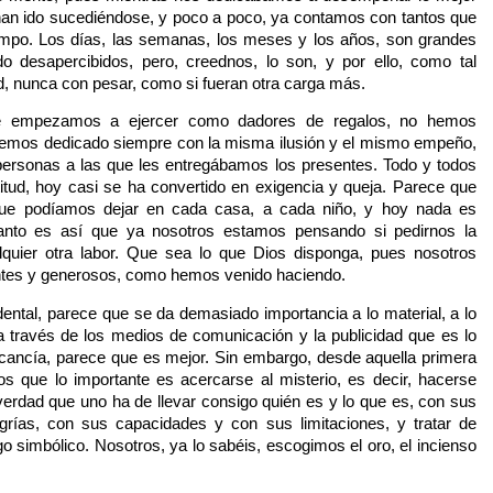
 han ido sucediéndose, y poco a poco, ya contamos con tantos que
empo. Los días, las semanas, los meses y los años, son grandes
desapercibidos, pero, creednos, lo son, y por ello, como tal
d, nunca con pesar, como si fueran otra carga más.
e empezamos a ejercer como dadores de regalos, no hemos
 hemos dedicado siempre con la misma ilusión y el mismo empeño,
ersonas a las que les entregábamos los presentes. Todo y todos
itud, hoy casi se ha convertido en exigencia y queja. Parece que
ue podíamos dejar en cada casa, a cada niño, y hoy nada es
anto es así que ya nosotros estamos pensando si pedirnos la
alquier otra labor. Que sea lo que Dios disponga, pues nosotros
entes y generosos, como hemos venido haciendo.
ental, parece que se da demasiado importancia a lo material, a lo
a través de los medios de comunicación y la publicidad que es lo
cancía, parece que es mejor. Sin embargo, desde aquella primera
os que lo importante es acercarse al misterio, es decir, hacerse
erdad que uno ha de llevar consigo quién es y lo que es, con sus
grías, con sus capacidades y con sus limitaciones, y tratar de
o simbólico. Nosotros, ya lo sabéis, escogimos el oro, el incienso