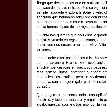
Tengo que decir que los que en realidad re
quedado desfasado ni ha perdido su vigencia,
sentirle, acogerle y adorarle ¡Qué privile
sabiduría que habíamos adquirido con nuest
para ponernos en camino e ir hasta allí a ad
nunca hemos dejado de ser reyes, sabios o
¡Cuánto nos gustaría que pequeños y grande
nosotros ya todo es regalo: el tiempo, las com
desde que nos encontramos con Él, el Niño D
del amor.
Lo que debe estar pasándonos a los hombres
duerme sereno el Hijo de Dios, pues anda
envolvemos después en preciosos papeles, e
más tiempo juntos, aprender a encontrar
materiales, los detalles, pero no olvidemos
cercanía, son el mejor regalo, ese que no se 
corazón.
Que tengamos, por tanto, todos una epifaní
nosotros, y todo nos será don y regalo. No p
a cabo nuestra labor año tras año, con la mi