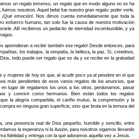
cibimos un regalo inmenso, un regalo que en modo alguno no se ha
 fuimos nosotros. Aquel bebé fue nuestro gran regalo: poder verle,
gio! ¡Qué emoción!. Nos dimos cuenta inmediatamente que toda la
ro esfuerzo humano, tan solo fue la causa de nuestra motivación
orarle. Allí recibimos un pedacito de eternidad incombustible, y ya
 magos.
s aprendieran a recibir también ese regalo! Desde entonces, para
pañías, los trabajos, la simpatía, la belleza, la paz. Sí, creednos,
ios, todo puede ser regalo que se da y se recibe en la gratuidad
 y mujeres de hoy es que, al acudir poco ya al pesebre en el que
mos más pendientes de esos vanos regalos de los anuncios, que
n lugar de regalarnos los unos a los otros, perdonarnos, pasar
nos y convivir como hermanos. Bien están todos los regalos
 que la alegría compartida, el cariño mutuo, la comprensión y la
compra en ninguna gran superficie, sino que brota en la ternura del
a, una presencia real de Dios pequeño, humilde y sencillo, entre
erdamos la esperanza ni la ilusión, para nosotros sigamos llevando
sma fidelidad y entrega con la que adoramos aquella vez a Jesús.