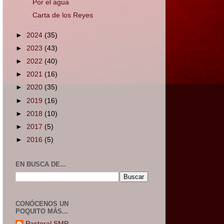
Por el agua
Carta de los Reyes
►
2024
(35)
►
2023
(43)
►
2022
(40)
►
2021
(16)
►
2020
(35)
►
2019
(16)
►
2018
(10)
►
2017
(5)
►
2016
(5)
EN BUSCA DE...
CONÓCENOS UN
POQUITO MÁS...
Pastoral SMP