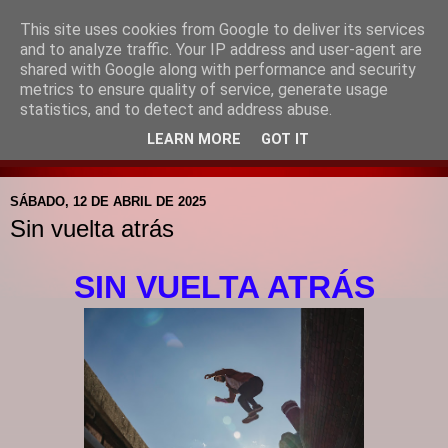
This site uses cookies from Google to deliver its services
Blog de la Pastoral del
and to analyze traffic. Your IP address and user-agent are
shared with Google along with performance and security
Colegio Santa Mª de la
metrics to ensure quality of service, generate usage
statistics, and to detect and address abuse.
Providencia
LEARN MORE
GOT IT
SÁBADO, 12 DE ABRIL DE 2025
Sin vuelta atrás
SIN VUELTA ATRÁS