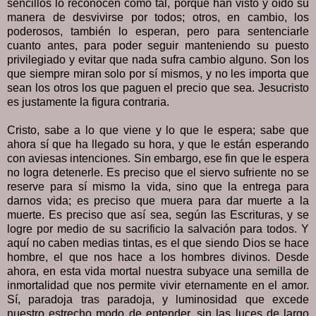
sencillos lo reconocen como tal, porque han visto y oído su
manera de desvivirse por todos; otros, en cambio, los
poderosos, también lo esperan, pero para sentenciarle
cuanto antes, para poder seguir manteniendo su puesto
privilegiado y evitar que nada sufra cambio alguno. Son los
que siempre miran solo por sí mismos, y no les importa que
sean los otros los que paguen el precio que sea. Jesucristo
es justamente la figura contraria.
Cristo, sabe a lo que viene y lo que le espera; sabe que
ahora sí que ha llegado su hora, y que le están esperando
con aviesas intenciones. Sin embargo, ese fin que le espera
no logra detenerle. Es preciso que el siervo sufriente no se
reserve para sí mismo la vida, sino que la entrega para
darnos vida; es preciso que muera para dar muerte a la
muerte. Es preciso que así sea, según las Escrituras, y se
logre por medio de su sacrificio la salvación para todos. Y
aquí no caben medias tintas, es el que siendo Dios se hace
hombre, el que nos hace a los hombres divinos. Desde
ahora, en esta vida mortal nuestra subyace una semilla de
inmortalidad que nos permite vivir eternamente en el amor.
Sí, paradoja tras paradoja, y luminosidad que excede
nuestro estrecho modo de entender, sin las luces de largo