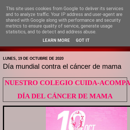
This site uses cookies from Google to deliver its services
Blog de la Pastoral del
and to analyze traffic. Your IP address and user-agent are
shared with Google along with performance and security
Colegio Santa Mª de la
metrics to ensure quality of service, generate usage
statistics, and to detect and address abuse.
Providencia
LEARN MORE
GOT IT
LUNES, 19 DE OCTUBRE DE 2020
Día mundial contra el cáncer de mama
NUESTRO COLEGIO CUIDA-ACOMP
DÍA DEL CÁNCER DE MAMA