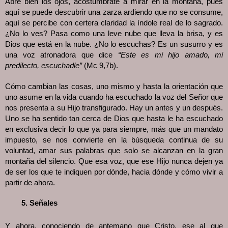
Abre bien los ojos, acostúmbrate a mirar en la montaña, pues
aquí se puede descubrir una zarza ardiendo que no se consume,
aquí se percibe con certera claridad la índole real de lo sagrado.
¿No lo ves? Pasa como una leve nube que lleva la brisa, y es
Dios que está en la nube. ¿No lo escuchas? Es un susurro y es
una voz atronadora que dice
“Este es mi hijo amado, mi
predilecto, escuchadle”
(Mc 9,7b).
Cómo cambian las cosas, uno mismo y hasta la orientación que
uno asume en la vida cuando ha escuchado la voz del Señor que
nos presenta a su Hijo transfigurado. Hay un antes y un después.
Uno se ha sentido tan cerca de Dios que hasta le ha escuchado
en exclusiva decir lo que ya para siempre, más que un mandato
impuesto, se nos convierte en la búsqueda continua de su
voluntad, amar sus palabras que solo se alcanzan en la gran
montaña del silencio. Que esa voz, que ese Hijo nunca dejen ya
de ser los que te indiquen por dónde, hacia dónde y cómo vivir a
partir de ahora.
Señales
Y ahora, conociendo de antemano que Cristo, ese al que