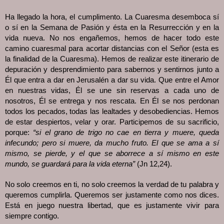
Ha llegado la hora, el cumplimento. La Cuaresma desemboca sí
o sí en la Semana de Pasión y ésta en la Resurrección y en la
vida nueva. No nos engañemos, hemos de hacer todo este
camino cuaresmal para acortar distancias con el Señor (esta es
la finalidad de la Cuaresma). Hemos de realizar este itinerario de
depuración y desprendimiento para sabernos y sentirnos junto a
Él que entra a dar en Jerusalén a dar su vida. Que entre el Amor
en nuestras vidas, Él se une sin reservas a cada uno de
nosotros, Él se entrega y nos rescata. En Él se nos perdonan
todos los pecados, todas las lealtades y desobediencias. Hemos
de estar despiertos, velar y orar. Participemos de su sacrificio,
porque:
“si el grano de trigo no cae en tierra y muere, queda
infecundo; pero si muere, da mucho fruto. El que se ama a sí
mismo, se pierde, y el que se aborrece a sí mismo en este
mundo, se guardará para la vida eterna”
(Jn 12,24).
No solo creemos en ti, no solo creemos la verdad de tu palabra y
queremos cumplirla. Queremos ser justamente como nos dices.
Está en juego nuestra libertad, que es justamente vivir para
siempre contigo.