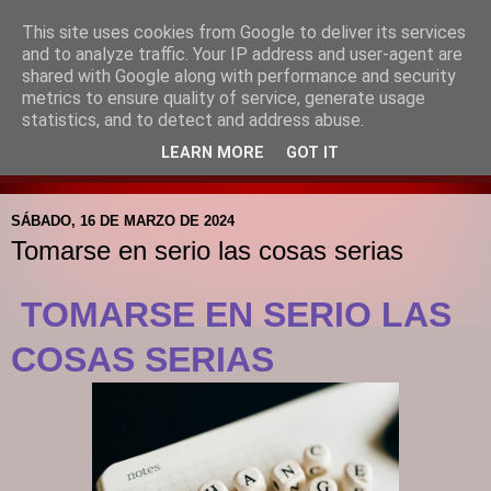
This site uses cookies from Google to deliver its services
Blog de la Pastoral del
and to analyze traffic. Your IP address and user-agent are
shared with Google along with performance and security
Colegio Santa Mª de la
metrics to ensure quality of service, generate usage
statistics, and to detect and address abuse.
Providencia
LEARN MORE
GOT IT
SÁBADO, 16 DE MARZO DE 2024
Tomarse en serio las cosas serias
TOMARSE EN SERIO LAS
COSAS SERIAS