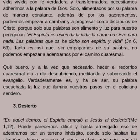
vida vivida con fe verdadera y transformadora necesitamos
adherirnos a la palabra de Dios. Solo, alimentados por su palabra
de manera constante, además de por los sacramentos,
podremos empezar a cambiar y a progresar como discípulos de
Cristo, porque solo sus palabras son alimento y luz para nuestro
peregrinar:
“El Espíritu es quien da la vida; la carne no sirve para
nada. Las palabras que os he dicho son espíritu y vida”
(Jn 6,
63). Tanto es así que, sin empaparnos de su palabra, no
podemos empezar a adentrarnos por el camino cuaresmal.
Qué bueno, y a la vez que necesario, hacer el recorrido
cuaresmal día a día descubriendo, meditando y saboreando el
evangelio. Verdaderamente es, y ha de ser, su palabra
escuchada la luz que ilumina nuestros pasos en el cotidiano
sendero.
Desierto
“En aquel tiempo, el Espíritu empujó a Jesús al desierto”
(Mc
1,12). Puede parecernos difícil y hasta arriesgado eso de
adentrarnos por un terreno inhóspito, donde solo habitan las
alimañas, donde escasea el agua, no hay más que arena y