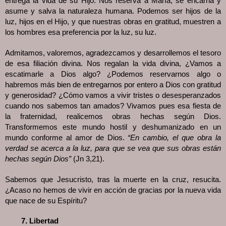
entrega la vida de su Hijo. Nos reserva a María, se encarna y
asume y salva la naturaleza humana. Podemos ser hijos de la
luz, hijos en el Hijo, y que nuestras obras en gratitud, muestren a
los hombres esa preferencia por la luz, su luz.
Admitamos, valoremos, agradezcamos y desarrollemos el tesoro
de esa filiación divina. Nos regalan la vida divina, ¿Vamos a
escatimarle a Dios algo? ¿Podemos reservarnos algo o
habremos más bien de entregarnos por entero a Dios con gratitud
y generosidad? ¿Cómo vamos a vivir tristes o desesperanzados
cuando nos sabemos tan amados? Vivamos pues esa fiesta de
la fraternidad, realicemos obras hechas según Dios.
Transformemos este mundo hostil y deshumanizado en un
mundo conforme al amor de Dios.
“En cambio, el que obra la
verdad se acerca a la luz, para que se vea que sus obras están
hechas según Dios”
(Jn 3,21).
Sabemos que Jesucristo, tras la muerte en la cruz, resucita.
¿Acaso no hemos de vivir en acción de gracias por la nueva vida
que nace de su Espíritu?
Libertad