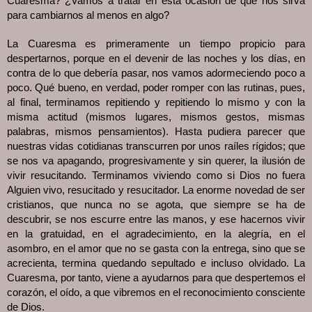
Cuaresma? ¿Vamos a tratar en esta ocasión de que nos sirva
para cambiarnos al menos en algo?
La Cuaresma es primeramente un tiempo propicio para
despertarnos, porque en el devenir de las noches y los días, en
contra de lo que debería pasar, nos vamos adormeciendo poco a
poco. Qué bueno, en verdad, poder romper con las rutinas, pues,
al final, terminamos repitiendo y repitiendo lo mismo y con la
misma actitud (mismos lugares, mismos gestos, mismas
palabras, mismos pensamientos). Hasta pudiera parecer que
nuestras vidas cotidianas transcurren por unos raíles rígidos; que
se nos va apagando, progresivamente y sin querer, la ilusión de
vivir resucitando. Terminamos viviendo como si Dios no fuera
Alguien vivo, resucitado y resucitador. La enorme novedad de ser
cristianos, que nunca no se agota, que siempre se ha de
descubrir, se nos escurre entre las manos, y ese hacernos vivir
en la gratuidad, en el agradecimiento, en la alegría, en el
asombro, en el amor que no se gasta con la entrega, sino que se
acrecienta, termina quedando sepultado e incluso olvidado. La
Cuaresma, por tanto, viene a ayudarnos para que despertemos el
corazón, el oído, a que vibremos en el reconocimiento consciente
de Dios.